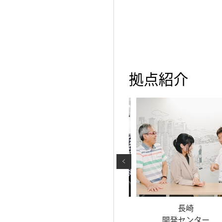
拠点紹介
南風原
長崎
ー
開発センター
開発センター