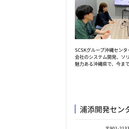
SCSKグループ沖縄セン
会社のシステム開発、ソ
魅力ある沖縄県で、今ま
浦添開発セン
〒901-21